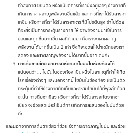
กำลังกาย ขยับตัว หรือแม้แต่การที่เรานั่งอยู่เฉยๆ ร่างกายก็
เกิดการเผาผลาญพลังงานขึ้นแล้ว และการที่เราได้รับสารคา
เทชิน หรือการที่เราได้รับสารอาหารที่มีโปรตีนสูงเข้าไปด้วย
ก็จะยิ่งเป็นการกระตุ้นร่างกาย ให้เอาพลังงานมาใช้ในการ
ย่อยและดูดซึมมากขึ้น ผลที่ตามมา คือเราจะเผาผลาญ
พลังงานได้มากขึ้นเป็น 2 เท่า ซึ่งก็จะช่วยให้น้ำหนักของเรา
ลดลง และเผาผลาญพลังงานได้มากขึ้นจากเดิมค่ะ
การดื่มชาเขียว สามารถช่วยลดไขมันในช่องท้องได้
แน่นอนว่า… ไขมันในช่องท้อง เป็นหนึ่งในสาเหตุที่ทำให้เกิด
โรคเรื้อรังต่างๆ และนอกจากนี้ ไขมันในช่องท้อง ยังเป็นตัว
กระตุ้นที่ทำให้ร่างกายกักเก็บและสะสมไขมันไว้ที่พุงอีกด้วย
ฉะนั้น การดื่มชาเขียว หรือการที่เราได้รับสารสกัดจากชา
เขียว จะช่วยลดเปอร์เซ็นต์การเกิดการสะสมของไขมันด้วย
ค่ะ
และนอกจากการดื่มชาเขียวที่ช่วยเร่งการเผาผลาญไขมัน และช่วย