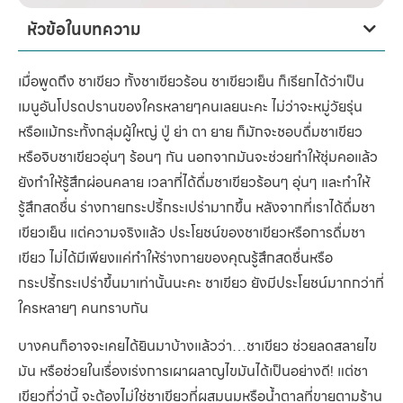
หัวข้อในบทความ
เมื่อพูดถึง ชาเขียว ทั้งชาเขียวร้อน ชาเขียวเย็น ก็เรียกได้ว่าเป็น
เมนูอันโปรดปรานของใครหลายๆคนเลยนะคะ ไม่ว่าจะหมู่วัยรุ่น
หรือแม้กระทั้งกลุ่มผู้ใหญ่ ปู่ ย่า ตา ยาย ก็มักจะชอบดื่มชาเขียว
หรือจิบชาเขียวอุ่นๆ ร้อนๆ กัน นอกจากมันจะช่วยทำให้ชุ่มคอแล้ว
ยังทำให้รู้สึกผ่อนคลาย เวลาที่ได้ดื่มชาเขียวร้อนๆ อุ่นๆ และทำให้
รู้สึกสดชื่น ร่างกายกระปรี้กระเปร่ามากขึ้น หลังจากที่เราได้ดื่มชา
เขียวเย็น แต่ความจริงแล้ว ประโยชน์ของชาเขียวหรือการดื่มชา
เขียว ไม่ได้มีเพียงแค่ทำให้ร่างกายของคุณรู้สึกสดชื่นหรือ
กระปรี้กระเปร่าขึ้นมาเท่านั้นนะคะ ชาเขียว ยังมีประโยชน์มากกว่าที่
ใครหลายๆ คนทราบกัน
บางคนก็อาจจะเคยได้ยินมาบ้างแล้วว่า…ชาเขียว ช่วยลดสลายไข
มัน หรือช่วยในเรื่องเร่งการเผาผลาญไขมันได้เป็นอย่างดี! แต่ชา
เขียวที่ว่านี้ จะต้องไม่ใช่ชาเขียวที่ผสมนมหรือน้ำตาลที่ขายตามร้าน