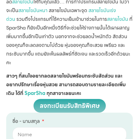
ลด
สลายไขมัน
ให้กับคุณแล้ว… การทำโปรแกรมสลายไขมัน ไม่ว่า
จะเป็น
สลายไขมันหนา
สลายไขมันเฉพาะจุด
สลายไขมันเร่ง
ด่วน
รวมถึงโปรแกรมที่ใช้ความเย็นเข้ามาช่วยในการ
สลายไขมัน
ที่
SparSha ก็ยังเป็นอีกหนึ่งวิธีที่จะช่วยให้ร่างกายนั้นได้เผาผลาญ
เพิ่มมากขึ้นอีกเป็นเท่าตัว นอกจากจะช่วยลดน้ำหนักตัว สัดส่วน
ของคุณก็จะลดลงตามไปด้วย หุ่นของคุณก็จะสวย เพรียว และ
กระชับมากขึ้น แถมยังเห็นผลลัพธ์ที่ชัดเจน และรวดเร็วอีกด้วยนะ
คะ
สาวๆ ที่สนใจอยากลดสลายไขมันพร้อมกระชับสัดส่วน และ
อยากปรึกษาเรื่องหุ่นสวย สามารถสอบถามรายละเอียดเพิ่ม
เติม ได้ที่
SparSha
ทุกสาขาเลยนะคะ
ลงทะเบียนรับสิทธิพิเศษ
ชื่อ - นามสกุล