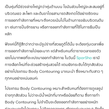
เป็นหุ่นที่มีช่วงล่างใหญ่กว่าหุ่นด้านบน ไขมันส่วนใหญ่จะสะสมอยู่ที่
บริเวณเอว สะโพก และต้นขาโดยสามารถสังเกตได้อย่างชัดเจน
การออกกำลังกายที่เหมาะจึงควรเน้นไปในด้านการขยับบริเวณต้น
ขา เช่นการปั่นจักรยาน หรือการออกกำลังกายที่ใช้ในการยืนเป็น
หลัก
ฟังแค่นี้ก็รู้สึกว่ากว่าจะมีรูปร่างที่สวยดูดีได้นั้น จะต้องทุ่มเวลาเพื่อ
การออกกำลังกายไปเยอะมาก แต่สำหรับคนที่ตารางเวลาของตัว
เองไม่มากพอที่จะแบ่งมาออกกำลังกาย ในวันนี้
SparSha
เรามี
ทางเลือกใหม่ที่จะช่วยสร้างหุ่นสวยได้ แถมยังกระชับได้ทุกสัดส่วน
อย่างโปรแกรม Body Contouring มาแนะนำ ซึ่งเหมาะกับสาว ๆ
ทุกคนอย่างแน่นอนค่ะ
โปรแกรม Body Contouring เหมาะสำหรับคนที่ต้องการดูแลรูป
ร่างทุกสัดส่วน ไม่ว่าจะมีน้ำหนักที่มากหรือน้อยก็ตาม ซึ่งการทำ
Body Contouring ไม่จำเป็นจะต้องออกกำลังกายอย่างหนัก
ก่อนจะมาเข้าโปรแกรม ไม่ต้องอดอาหาร เพียงแค่นอนเฉย ๆ อีกทั้ง