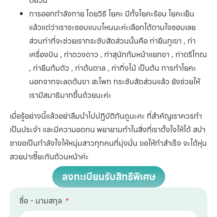
ต่อวัน
การออกกำลังกาย โดยวิธี โยคะ มีทั้งโยคะร้อน โยคะเย็น
แล้วแต่ว่าเราจะชอบแบบไหนนะค่ะเลือกได้ตามใจชอบเลย
ส่วนท่าที่จะช่วยเรากระชับสัดส่วนนั้นคือ ท่ายืนภูเขา , ท่า
เครื่องบิน , ท่าดวงดาว , ท่าสุนัทก้มหน้าแยกขา , ท่าตรีโกณ
, ท่ายืนก้มตัว , ท่าต้นตาล , ท่ากิ่งไม้ เป็นต้น การทำโยคะ
นอกจากจะลดต้นขา สะโพก กระชับสัดส่วนแล้ว ยังช่วยให้
เรามีสมาธิมากขึ้นด้วยนะค่ะ
เมื่อรู้อย่างนี้แล้วอย่าลืมนำไปปฏิบัติกันดูนะคะ ที่สำคัญเราควรทำ
เป็นประจำ และมีความอดทน พยายามทำในสิ่งที่เราตั้งใจให้ได้ สปา
ชาขอเป็นกำลังใจให้หนุ่มสาวทุกคนที่มุ่งมั่น ขอให้ทำสำเร็จ จะได้หุ่น
สวยน่าเซี๊ยะกันถ้วนหน้าค่ะ
ลงทะเบียนรับสิทธิพิเศษ
ชื่อ - นามสกุล