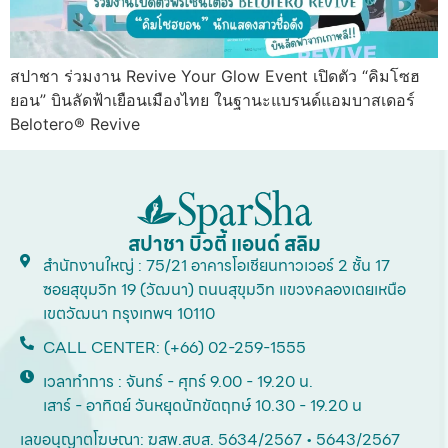
สปาชา ร่วมงาน Revive Your Glow Event เปิดตัว “คิมโซฮ
ยอน” บินลัดฟ้าเยือนเมืองไทย ในฐานะแบรนด์แอมบาสเดอร์
Belotero® Revive
สปาชา บิวตี้ แอนด์ สลิม
สำนักงานใหญ่ : 75/21 อาคารโอเชียนทาวเวอร์ 2 ชั้น 17
ซอยสุขุมวิท 19 (วัฒนา) ถนนสุขุมวิท แขวงคลองเตยเหนือ
เขตวัฒนา กรุงเทพฯ 10110
CALL CENTER: (+66) 02-259-1555
เวลาทำการ : จันทร์ - ศุกร์ 9.00 - 19.20 น.
เสาร์ - อาทิตย์ วันหยุดนักขัตฤกษ์ 10.30 - 19.20 น
เลขอนุญาตโฆษณา: ฆสพ.สบส. 5634/2567 • 5643/2567