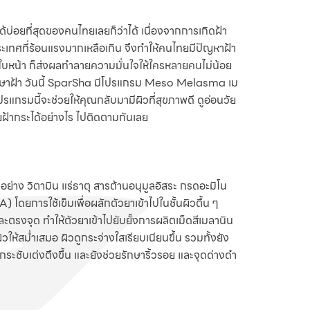
ด้บ่อยที่สุดของคนไทยเลยก็ว่าได้ เนื่องจากการเกิดฝ้า
ะเทศที่ร้อนแรงมากเหลือเกิน จึงทำให้คนไทยมีปัญหาฝ้า
ดบนใบหน้า ก็ส่งผลทำลายความมั่นใจให้ใครหลายคนไม่น้อย
ีรักษาฝ้า วันนี้ SparSha มีโปรแกรม Meso Melasma เม
รแกรมนี้จะช่วยให้คุณกลับมามีผิวที่สุขภาพดี ดูอ่อนวัย
ายฝ้ากระได้อย่างไร ไปติดตามกันเลย
่าง วิตามิน แร่ธาตุ สารต้านอนุมูลอิสระ กรดอะมิโน
โดยการใช้เข็มเพื่อผลักตัวยาเข้าไปในชั้นผิวตื้น ๆ
าและตรงจุด ทำให้ตัวยาเข้าไปยับยั้งการผลิตเม็ดสีเมลานิน
วให้สม่ำเสมอ ผิวดูกระจ่างใสเรียบเนียนขึ้น รวมทั้งยัง
ากระชับเต่งตึงขึ้น และยังช่วยรักษาริ้วรอย และจุดด่างดำ