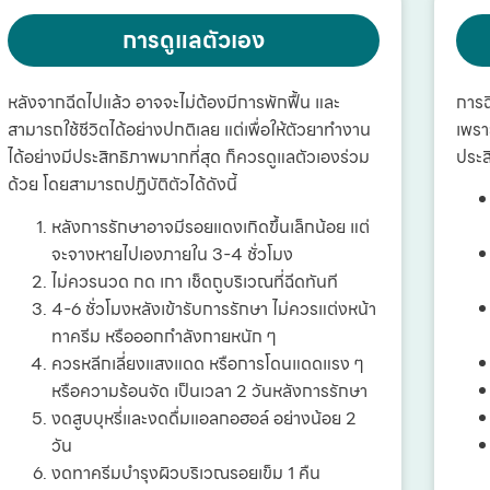
การดูแลตัวเอง
หลังจากฉีดไปแล้ว อาจจะไม่ต้องมีการพักฟื้น และ
การฉ
สามารถใช้ชีวิตได้อย่างปกติเลย แต่เพื่อให้ตัวยาทำงาน
เพรา
ได้อย่างมีประสิทธิภาพมากที่สุด ก็ควรดูแลตัวเองร่วม
ประส
ด้วย โดยสามารถปฏิบัติตัวได้ดังนี้
หลังการรักษาอาจมีรอยแดงเกิดขึ้นเล็กน้อย แต่
จะจางหายไปเองภายใน 3-4 ชั่วโมง
ไม่ควรนวด กด เกา เช็ดถูบริเวณที่ฉีดทันที
4-6 ชั่วโมงหลังเข้ารับการรักษา ไม่ควรแต่งหน้า
ทาครีม หรือออกกำลังกายหนัก ๆ
ควรหลีกเลี่ยงแสงแดด หรือการโดนแดดแรง ๆ
หรือความร้อนจัด เป็นเวลา 2 วันหลังการรักษา
งดสูบบุหรี่และงดดื่มแอลกอฮอล์ อย่างน้อย 2
วัน
งดทาครีมบำรุงผิวบริเวณรอยเข็ม 1 คืน