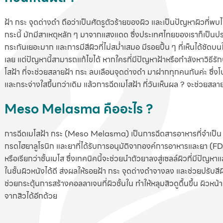
ฝ้า กระ จุดด่างดำ ถือว่าเป็นศัตรูตัวร้ายของผิว และเป็นปัญหาผิวที่พบไ
กระนี้ มักมีสาเหตุหลัก ๆ มาจากแสงแดด ซึ่งประเทศไทยของเราก็เป็นปร
กระกันเยอะมาก และการมีสีผิวที่ไม่สม่ำเสมอ มีรอยปื้น ๆ ที่เห็นได้ชั
เลย แต่ปัญหานี้สามารถแก้ไขได้ หากใครที่มีปัญหาฝ้าหรือกำลังหาวิธ
โสฝ้า ที่จะช่วยสลายฝ้า กระ ลบเลือนจุดด่างดำ มาฝากทุกคนกันค่ะ ซึ่งโป
และกระจ่างใสขึ้นกว่าเดิม แล้วการฉีดเมโสฝ้า กี่วันเห็นผล ? จะช่วยสล
Meso Melasma คืออะไร ?
การฉีดเมโสฝ้า กระ (Meso Melasma) เป็นการฉีดสารอาหารที่จำเป็น อย
กรดไฮยาลูโรนิก และยาที่ได้รับการอนุมัติจากองค์การอาหารและยา (FDA) 
หรือเรียกว่าชั้นเมโส ซึ่งเทคนิคนี้จะช่วยนำตัวยาลงสู่เซลล์ผิวที่มีปัญห
ในชั้นผิวหนังได้ดี ส่งผลให้รอยฝ้า กระ จุดด่างดำจางลง และช่วยปรับสีผิ
ช่วยกระตุ้นการสร้างคอลลาเจนที่ผิวชั้นใน ทำให้หลุมสิวดูตื้นขึ้น ผิวหน้
จากสิวได้อีกด้วย