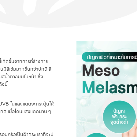
้เกิดขึ้นจากการที่ร่างกาย
นมีสีเข้มมากขึ้นกว่าปกติ สี
้นสีน้ำตาลบนใบหน้า ซึ่ง
ังนี้
ละ UVB ในแสงแดดจะกระตุ้นให้
กติ เมื่อโดนแสงแดดนาน ๆ
บครัวเป็นฝ้ากระ เราก็จะมี