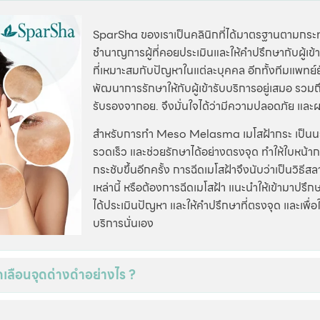
SparSha ของเราเป็นคลินิกที่ได้มาตรฐานตามกระ
ชำนาญการผู้ที่คอยประเมินและให้คำปรึกษากับผู้เ
ที่เหมาะสมกับปัญหาในแต่ละบุคคล อีกทั้งทีมแพทย์
พัฒนาการรักษาให้กับผู้เข้ารับบริการอยู่เสมอ รวมถ
รับรองจากอย. จึงมั่นใจได้ว่ามีความปลอดภัย และผ
สำหรับการทำ Meso Melasma เมโสฝ้ากระ เป็นนวัต
รวดเร็ว และช่วยรักษาได้อย่างตรงจุด ทำให้ใบหน้าก
กระชับขึ้นอีกครั้ง การฉีดเมโสฝ้าจึงนับว่าเป็นวิธี
เหล่านี้ หรือต้องการฉีดเมโสฝ้า แนะนำให้เข้ามาปรึก
ได้ประเมินปัญหา และให้คำปรึกษาที่ตรงจุด และเพื่อ
บริการนั่นเอง
ลือนจุดด่างดำอย่างไร ?