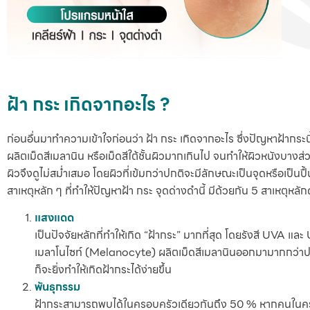
ฝ้า กระ เกิดจากอะไร ?
ก่อนอื่นมาทำความเข้าใจก่อนว่า ฝ้า กระ เกิดจากอะไร ซึ่งปัญหาฝ้ากระนี
ผลิตเม็ดสีเมลานิน หรือเม็ดสีใต้ชั้นผิวมากเกินไป จนทำให้ผิวหนังบางส่ว
ผิวจึงดูไม่สม่ำเสมอ โดยผิวที่เข้มกว่าปกติจะมีลักษณะเป็นจุดหรือเป็นปื
สาเหตุหลัก ๆ ที่ทำให้ปัญหาฝ้า กระ จุดด่างดำนี้ มีด้วยกัน 5 สาเหตุหลักด
แสงแดด
เป็นปัจจัยหลักที่ทำให้เกิด “ฝ้ากระ” มากที่สุด โดยรังสี UVA แ
เมลาโนไซท์ (Melanocyte) ผลิตเม็ดสีเมลานินออกมามากกว่าป
ก็จะยิ่งทำให้เกิดฝ้ากระได้ง่ายขึ้น
พันธุกรรม
ฝ้ากระสามารถพบได้ในครอบครัวเดียวกันถึง 50 % หากคนในครอ