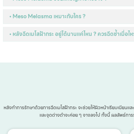
• Meso Melasma เหมาะกับใคร ?
• หลังฉีดเมโสฝ้ากระ อยู่ได้นานแค่ไหน ? ควรฉีดซ้ำเมื่อไหร
หลังทำการรักษาด้วยการฉีดเมโสฝ้ากระ จะช่วยให้ผิวหน้าเรียบเนียนและส
และจุดด่างดำจะค่อย ๆ จางลงไป ทั้งนี้ ผลลัพธ์กา