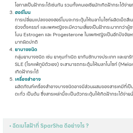
โอกาสเป็นฝ้ากระได้เช่นกัน รวมทั้งคนเอเชียมักเกิดฝ้ากระได้ง่า
ฮอร์โมน
การเปลี่ยนแปลงของฮอร์โมนจะกระตุ้นให้เมลาโนไซท์ผลิตเม็ดสีเม
ช่วงตั้งครรภ์ และเพศหญิงจะมีความเสี่ยงเป็นฝ้ากระมากกว่าผู้ชา
โมน Estrogen และ Progesterone ในเพศหญิงเป็นอีกปัจจัยหนึ่ง
มากผิดปกติ
ยาบางชนิด
กลุ่มยาบางชนิด เช่น ยาคุมกำเนิด ยากันชักบางประเภท และยาร
SLE (โรคแพ้ภูมิตัวเอง) จะสามารถกระตุ้นให้เมลาโนไซท์ (Me
เกิดฝ้ากระได้
เครื่องสำอาง
ผลิตภัณฑ์เครื่องสำอางบางชนิดอาจมีส่วนผสมของสารเคมีที่เป็
ตะกั่ว เป็นต้น ซึ่งสารเหล่านี้จะเป็นตัวกระตุ้นให้เกิดฝ้ากระได้ง่ายน
• ฉีดเมโสฝ้าที่ SparSha ดีอย่างไร ?