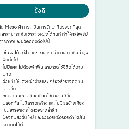
ข้อดี
ีด Meso ฝ้า กระ เป็นการรักษาที่ตรงจุดที่สุด
ะยาสามารถซึมเข้าสู่ผิวหนังได้ทันที ทำให้ผลลัพธ์มี
ิทธิภาพและมีข้อดีดังต่อไปนี้
เห็นผลได้ไว ฝ้า กระ จางลงกว่าการทาครีมบำรุง
ผิวทั่วไป
ไม่มีแผล ไม่ต้องพักฟื้น สามารถใช้ชีวิตได้ตาม
ปกติ
ช่วยทำให้แต่งหน้าง่ายและเครื่องสำอางติดทน
นานขึ้น
ช่วยระบบหมุนเวียนเลือดให้ทำงานดีขึ้น
ปลอดภัย ไม่มีสารตกค้าง และไม่มีผลข้างเคียง
เป็นสารอาหารให้ผิวอย่างล้ำลึก
ป้องกันสิวขึ้นใหม่ และริ้วรอยหรือรอยดำใหม่ใน
อนาคตได้ดี