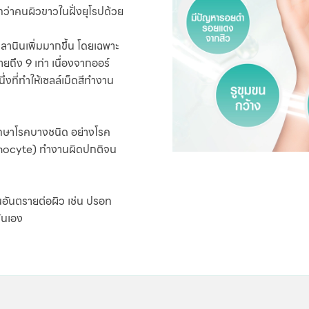
ยกว่าคนผิวขาวในฝั่งยุโรปด้วย
ลานินเพิ่มมากขึ้น โดยเฉพาะ
ยถึง 9 เท่า เนื่องจากออร์
ที่ทำให้เซลล์เม็ดสีทำงาน
ักษาโรคบางชนิด อย่างโรค
lanocyte) ทำงานผิดปกติจน
นอันตรายต่อผิว เช่น ปรอท
ั่นเอง