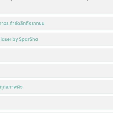
ถาวร กำจัดลึกถึงรากขน
 laser by SparSha
อทุกสภาพผิว