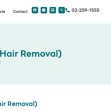
02-259-1555
cle
Contact
 Hair Removal)
6
air Removal)