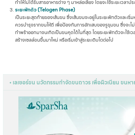
ทำให้ไม่ได้รับสารอาหารต่าง ๆ มาหล่อเลี้ยง โดยจะใช้ระยะเวลาป
ระยะพักตัว (Telogen Phase)
เป็นระยะสุดท้ายของเส้นขน ซึ่งเส้นขนจะอยู่ในระยะพักตัวและเริ
ควรบำรุงรากขนให้ดี เพื่อป้องกันการอักเสบของรูขุมขน ซึ่งจะไ
กำพร้าออกมาจนเกิดเป็นขนคุดได้ในที่สุด โดยระยะพักตัวจะใช้เ
สร้างเซลล์ขนขึ้นมาใหม่ หรือเริ่มเข้าสู่ระยะเติบโตต่อไป
• เลเซอร์ขน นวัตกรรมกำจัดขนถาวร เพื่อผิวเนียน ขนหาย