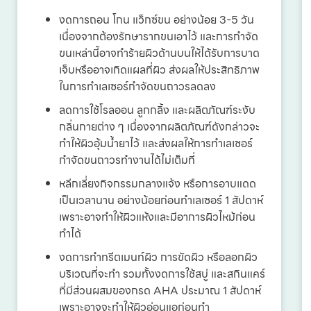
งดการถอน โกน แว็กซ์ขน อย่างน้อย 3-5 วัน
เนื่องจากต้องรักษารากขนเอาไว้ และการกำจัด
ขนเหล่านี้อาจทำร้ายผิวด้านบนให้ได้รับการบาด
เจ็บหรืออาจเกิดแผลที่ผิว ส่งผลให้ประสิทธิภาพ
ในการทำเลเซอร์กำจัดขนถาวรลดลง
ลดการใช้โรลออน ลูกกลิ้ง และผลิตภัณฑ์ระงับ
กลิ่นกายต่าง ๆ เนื่องจากผลิตภัณฑ์ดังกล่าวจะ
ทำให้ผิวอุ้มน้ำยาไว้ และส่งผลให้การทำเลเซอร์
กำจัดขนถาวรทำงานได้ไม่เต็มที่
หลีกเลี่ยงกิจกรรมกลางแจ้ง หรือการอาบแดด
เป็นเวลานาน อย่างน้อยก่อนทำเลเซอร์ 1 สัปดาห์
เพราะอาจทำให้ผิวแห้งและมีอาการผิวไหม้ก่อน
ทำได้
งดการทำทรีตเมนท์ผิว การขัดผิว หรือลอกผิว
บริเวณที่จะทำ รวมทั้งงดการใช้สบู่ และสกินแคร์
ที่มีส่วนผสมของกรด AHA ประมาณ 1 สัปดาห์
เพราะอาจจะทำให้ผิวอ่อนแอก่อนทำ