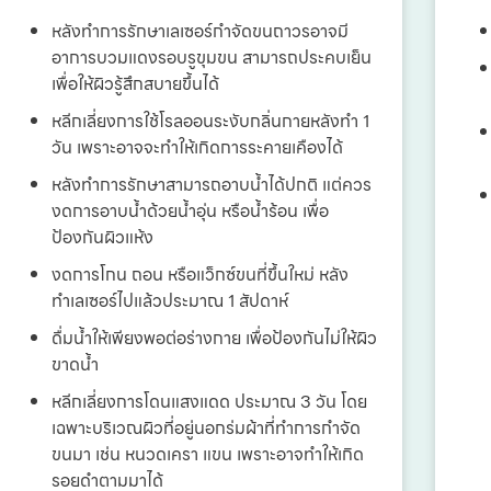
หลังทำการรักษาเลเซอร์กำจัดขนถาวรอาจมี
อาการบวมแดงรอบรูขุมขน สามารถประคบเย็น
เพื่อให้ผิวรู้สึกสบายขึ้นได้
หลีกเลี่ยงการใช้โรลออนระงับกลิ่นกายหลังทำ 1
วัน เพราะอาจจะทำให้เกิดการระคายเคืองได้
หลังทำการรักษาสามารถอาบน้ำได้ปกติ แต่ควร
งดการอาบน้ำด้วยน้ำอุ่น หรือน้ำร้อน เพื่อ
ป้องกันผิวแห้ง
งดการโกน ถอน หรือแว็กซ์ขนที่ขึ้นใหม่ หลัง
ทำเลเซอร์ไปแล้วประมาณ 1 สัปดาห์
ดื่มน้ำให้เพียงพอต่อร่างกาย เพื่อป้องกันไม่ให้ผิว
ขาดน้ำ
หลีกเลี่ยงการโดนแสงแดด ประมาณ 3 วัน โดย
เฉพาะบริเวณผิวที่อยู่นอกร่มผ้าที่ทำการกำจัด
ขนมา เช่น หนวดเครา แขน เพราะอาจทำให้เกิด
รอยดำตามมาได้