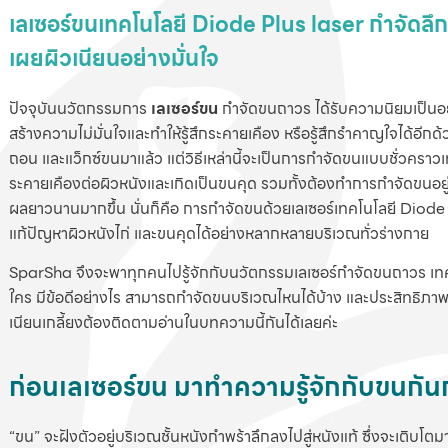
เลเซอร์ขนเทคโนโลยี Diode Plus laser
กำจัดลึ
เผยผิวเนียนอย่างมั่นใจ
ปัจจุบันนวัตกรรมการ
เลเซอร์ขน
กำจัดขนถาวร ได้รับความนิยมเป็น
สร้างความไม่มั่นใจและทำให้รู้สึกระคายเคือง หรือรู้สึกรำคาญใจได้อี
ถอน และแว็กซ์ขนมาแล้ว แต่วิธีเหล่านี้จะเป็นการกำจัดขนแบบชั่วคราวเท่
ระคายเคืองต่อผิวหนังและเกิดเป็นขนคุด รวมทั้งต้องทำการกำจัดขนอยู่บ่
ผลยาวนานมากขึ้น นั่นก็คือ การกำจัดขนด้วยเลเซอร์เทคโนโลยี Diode
แก้ปัญหาผิวหนังไก่ และขนคุดได้อย่างหลากหลายบริเวณทั่วร่างกาย
SparSha จึงจะพาทุกคนไปรู้จักกับนวัตกรรมเลเซอร์กำจัดขนถาวร เทคโ
ใคร มีข้อดีอย่างไร สามารถกำจัดขนบริเวณไหนได้บ้าง และประสิทธิภาพข
เนียนเกลี้ยงต้องติดตามอ่านในบทความนี้กันได้เลยค่ะ
ก่อนเลเซอร์ขน มาทำความรู้จักกับขนกัน
“ขน” จะฝังตัวอยู่บริเวณชั้นหนังกำพร้าลึกลงไปสู่หนังแท้ ซึ่งจะเติบ