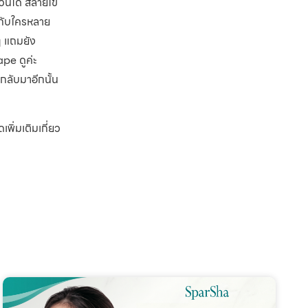
วนได้ สลายไข
้กับใครหลาย
ๆ แถมยัง
pe ดูค่ะ
ลับมาอีกนั้น
ิ่มเติมเกี่ยว