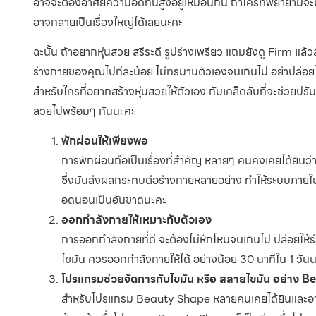
อาจจะต้องอาศัยความอดทนสูงอยู่เหมือนกัน ถ้าใครที่พยายามจะปรับห
อาจกลายเป็นเรื่องใหญ่ได้เลยนะคะ
ฉะนั้น ถ้าอยากหุ่นสวย สรีระดี รูปร่างเพรียว แถมยังดู Firm แล
ร่างกายของคุณไปทีละน้อย ไม่ทรมานตัวเองจนเกินไป อย่าปล่อยให้
สำหรับใครที่อยากสร้างหุ่นสวยให้ตัวเอง กับเคล็ดลับที่จะช่วยปรั
สวยไปพร้อมๆ กันนะคะ
พักผ่อนให้เพียงพอ
การพักผ่อนถือเป็นเรื่องที่สำคัญ หลายๆ คนคงเคยได้ยิน
ซึ่งมันส่งผลกระทบต่อร่างกายหลายอย่าง ทำให้ระบบภายในร
อดนอนเป็นอันขาดนะคะ
ออกกำลังกายให้เหมาะกับตัวเอง
การออกกำลังกายที่ดี จะต้องไม่หักโหมจนเกินไป ปล่อยให้ร่
ไขมัน ควรออกกำลังกายให้ได้ อย่างน้อย 30 นาทีใน 1 วัน
โปรแกรมช่วยจัดการกับไขมัน หรือ สลายไขมัน อย่าง 
สำหรับโปรแกรม Beauty Shape หลายคนเคยได้ยินและอาจจ