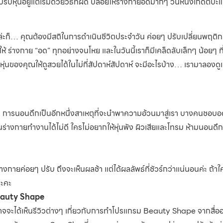
ุ่นอยู่แต่เริ่มด้วยวิธีที่ผิด ปล่อยให้ร่างกายอดมากๆ วันหนึ่งเกิดตบะแ
้วล่ะก็… คุณต้องมีสติในการดำเนินชีวิตประจำวัน ค่อยๆ ปรับเปลี่ยนพฤติ
 ร่างกาย “อด” ทุกอย่างจนโหย และในวันนี้เราก็มีเคล็ดลับเล็กๆ น้อยๆ 
บหุ่นของคุณให้ดูสวยได้ในไม่กี่สัปดาห์สัปดาห์ จะมีอะไรบ้าง… เรามาลองดู
ว่า การนอนดึกเป็นอีกหนึ่งสาเหตุที่จะนำพาความอ้วนมาสู่เรา บางคนชอ
่างกายทำงานได้ไม่ดี ใครไม่อยากให้หุ่นพัง ผิวเสียและโทรม ห้ามนอนดึ
างกายค่อยๆ ปรับ ถึงจะเห็นผลช้า แต่ได้ผลลัพธ์ที่ชัวร์กว่าแน่นอนค่ะ ถ
นะคะ
Beauty Shape
ะได้เห็นรีวิวต่างๆ เกี่ยวกับการทำโปรแกรม Beauty Shape จากสื่อ